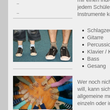
--
jedem Schüler
--
Instrumente kö
Schlagze
Gitarre
Percussi
Klavier /
Bass
Gesang
Wer noch nich
will, kann si
allgemeine mu
einzeln oder 